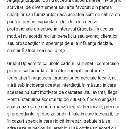
Angajații Grupului Up nu acceptă cadouri, mese, invitaţii la
activităţi de divertisment sau alte favoruri din partea
clienților sau furnizorilor dacă acestea sunt de natură să
pună în pericol capacitatea lor de a lua decizii
profesionale obiective în interesul Grupului. În același
mod, ei nu acordă nici un beneficiu sau avantaj clienţilor
sau prospecţilor în speranța de a le influența decizia,
cum ar fi atribuirea unei pieţe.
Grupul Up admite că unele cadouri și invitaţii comerciale
primite sau acordate de către angajați, conforme
legislaţiei în vigoare și practicilor comerciale locale, nu
intră sub incidența acestei interdicții, în măsura în care
acestea nu sunt motivate de căutarea unui avantaj ilegal.
Pentru stabilirea acestui tip de situație, fiecare angajat
analizează și se conformează legislației locale, precum
și procedurilor și deciziilor din filiala în care lucrează, iar
în cazuri speciale care ridică întrebări trebuie să se
adreseze superiorului ierarhic și să obțină un acord cu