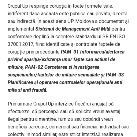
Grupul Up respinge corupția în toate formele sale,
indiferent dacă aceasta este publică sau privată, directă
sau indirectă. În acest sens UP Moldova a documentat și
implementat
Sistemul de Management Anti Mită
pentru
conformare deplină la cerințele standardului SR EN ISO
37001:2017, fiind identificate și controlate faptele de
corupție prin procedurile
PAM-01 Informarea/alertarea
privind apariția/existența unor fapte sau acțiuni de
mituire, PAM-02 Cercetarea si investigarea
suspiciunilor/faptelor de mituire semnalate și PAM-03
Planificarea și operarea controalelor operaționale anti
mita si anti fraudă.
Prin urmare Grupul Up interzice fiecărui angajat să
efectueze, să perceapă sau să solicite vreun avantaj
ilegal pentru a menține, furniza sau dobândi vreun
beneficiu oarecare, comercial sau financiar, individual sau
colectiv. În mod similar, este strict interzisă realizarea