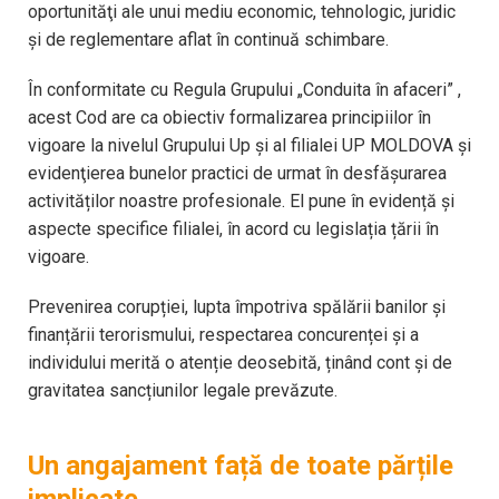
oportunităţi ale unui mediu economic, tehnologic, juridic
și de reglementare aflat în continuă schimbare.
În conformitate cu Regula Grupului „Conduita în afaceri” ,
acest Cod are ca obiectiv formalizarea principiilor în
vigoare la nivelul Grupului Up și al filialei UP MOLDOVA și
evidenţierea bunelor practici de urmat în desfășurarea
activităților noastre profesionale. El pune în evidență și
aspecte specifice filialei, în acord cu legislația țării în
vigoare.
Prevenirea corupției, lupta împotriva spălării banilor și
finanțării terorismului, respectarea concurenței și a
individului merită o atenție deosebită, ținând cont și de
gravitatea sancțiunilor legale prevăzute.
Un angajament față de toate părțile
implicate