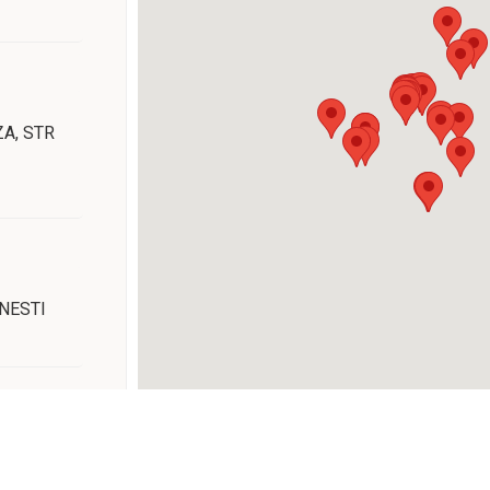
ZA
, STR
ANESTI
NDRU CEL