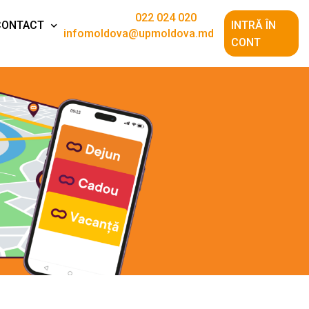
022 024 020
CONTACT
INTRĂ ÎN
infomoldova@upmoldova.md
CONT