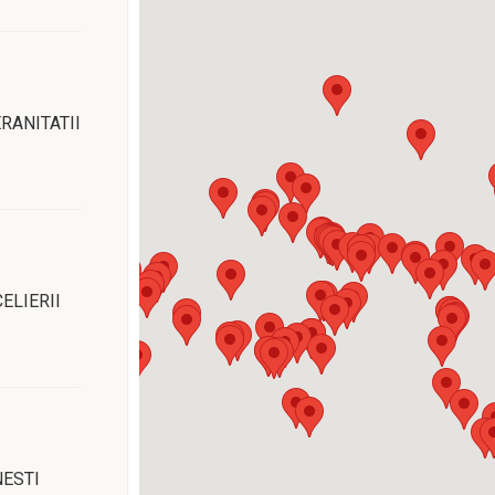
ERANITATII
ELIERII
NESTI