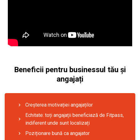
Beneficii pentru businessul tău și
angajați
Creșterea motivației angajaților
Echitate: toți angajații beneficiază de Fitpass,
indiferent unde sunt localizați
Poziționare bună ca angajator