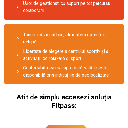
Ușor de gestionat, cu suport pe tot parcursul
colaborării
Tonus individual bun, atmosfera optimă în
echipă
Libertate de alegere a centrului sportiv și a
activității de relaxare și sport
Confortabil: cea mai apropiată sală le este
disponibilă prin indicațiile de geolocalizare
Atît de simplu accesezi soluția
Fitpass: