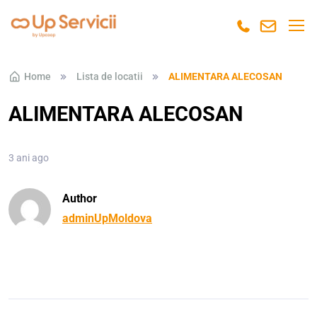
Skip to navigation
Skip to content
Home
Lista de locatii
ALIMENTARA ALECOSAN
ALIMENTARA ALECOSAN
3 ani ago
Author
adminUpMoldova