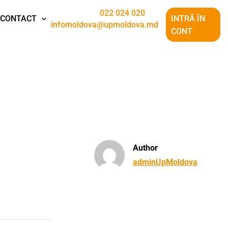
022 024 020
CONTACT
INTRĂ ÎN
infomoldova@upmoldova.md
CONT
Author
adminUpMoldova