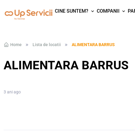
CINE SUNTEM?
COMPANII
PA
Skip to navigation
Skip to content
Home
Lista de locatii
ALIMENTARA BARRUS
ALIMENTARA BARRUS
3 ani ago