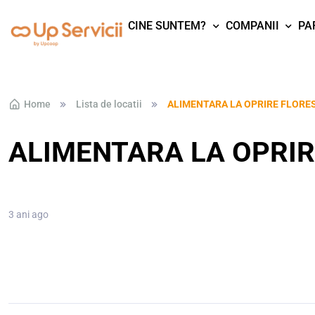
CINE SUNTEM?
COMPANII
PA
Skip to navigation
Skip to content
Home
Lista de locatii
ALIMENTARA LA OPRIRE FLORE
ALIMENTARA LA OPRIR
3 ani ago