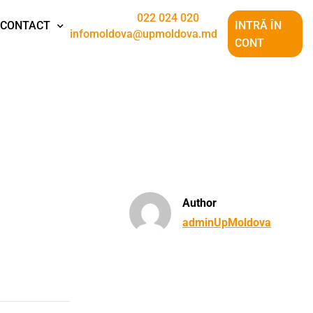
022 024 020
CONTACT
INTRĂ ÎN
infomoldova@upmoldova.md
CONT
Author
adminUpMoldova