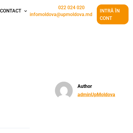
022 024 020
CONTACT
INTRĂ ÎN
infomoldova@upmoldova.md
CONT
Author
adminUpMoldova