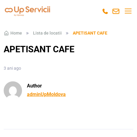
Skip to navigation
Skip to content
Home
Lista de locatii
APETISANT CAFE
APETISANT CAFE
3 ani ago
Author
adminUpMoldova