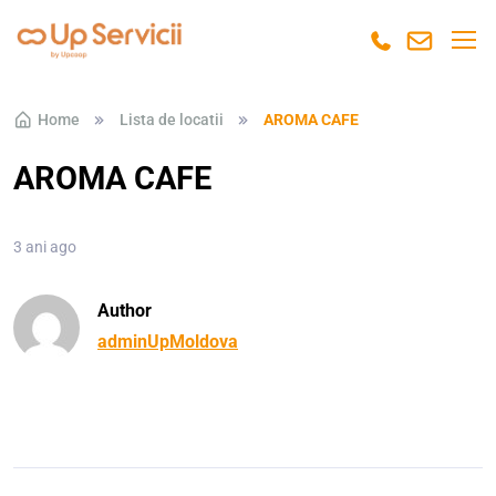
Skip to navigation
Skip to content
Home
Lista de locatii
AROMA CAFE
AROMA CAFE
3 ani ago
Author
adminUpMoldova