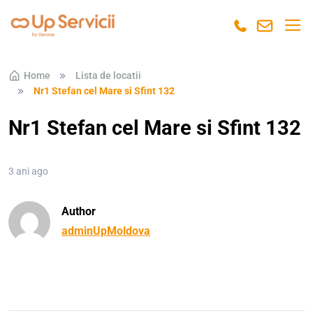
Skip to navigation
Skip to content
Home
Lista de locatii
Nr1 Stefan cel Mare si Sfint 132
Nr1 Stefan cel Mare si Sfint 132
3 ani ago
Author
adminUpMoldova