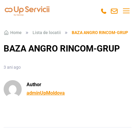
Skip to navigation
Skip to content
Home
Lista de locatii
BAZA ANGRO RINCOM-GRUP
BAZA ANGRO RINCOM-GRUP
3 ani ago
Author
adminUpMoldova