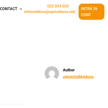
022 024 020
CONTACT
INTRĂ ÎN
infomoldova@upmoldova.md
CONT
Author
adminUpMoldova