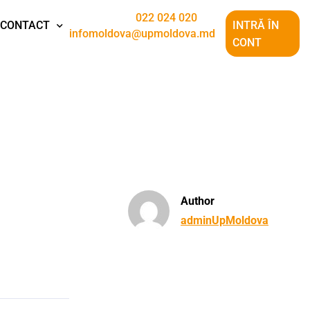
022 024 020
CONTACT
INTRĂ ÎN
infomoldova@upmoldova.md
CONT
Author
adminUpMoldova