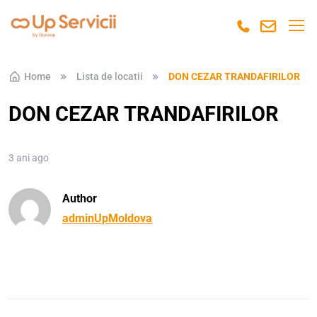
Skip to navigation
Skip to content
Home
Lista de locatii
DON CEZAR TRANDAFIRILOR
DON CEZAR TRANDAFIRILOR
3 ani ago
Author
adminUpMoldova