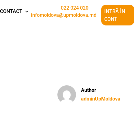
022 024 020
CONTACT
INTRĂ ÎN
infomoldova@upmoldova.md
CONT
Author
adminUpMoldova