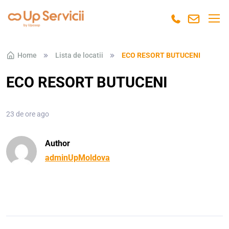
Skip to navigation
Skip to content
Home
Lista de locatii
ECO RESORT BUTUCENI
ECO RESORT BUTUCENI
23 de ore ago
Author
adminUpMoldova