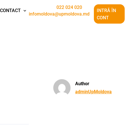
022 024 020
CONTACT
INTRĂ ÎN
infomoldova@upmoldova.md
CONT
Author
adminUpMoldova