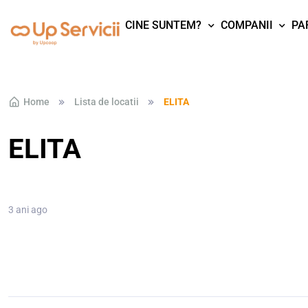
CINE SUNTEM?
COMPANII
PA
Skip to navigation
Skip to content
Home
Lista de locatii
ELITA
ELITA
3 ani ago