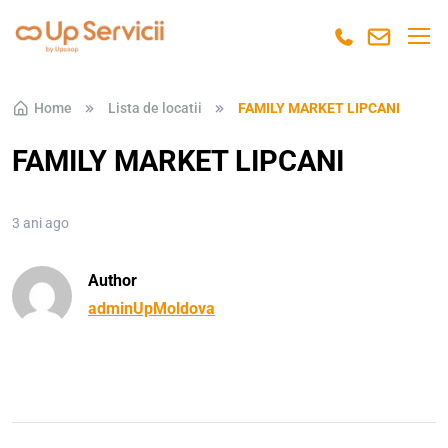
Skip to navigation
Skip to content
Home
Lista de locatii
FAMILY MARKET LIPCANI
FAMILY MARKET LIPCANI
3 ani ago
Author
adminUpMoldova