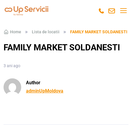
Skip to navigation
Skip to content
Home
Lista de locatii
FAMILY MARKET SOLDANESTI
FAMILY MARKET SOLDANESTI
3 ani ago
Author
adminUpMoldova