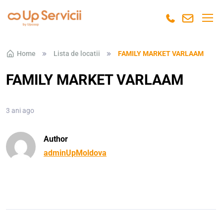
Skip to navigation
Skip to content
Home
Lista de locatii
FAMILY MARKET VARLAAM
FAMILY MARKET VARLAAM
3 ani ago
Author
adminUpMoldova