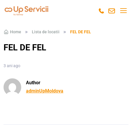
Skip to navigation
Skip to content
Home
Lista de locatii
FEL DE FEL
FEL DE FEL
3 ani ago
Author
adminUpMoldova