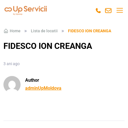
Skip to navigation
Skip to content
Home
Lista de locatii
FIDESCO ION CREANGA
FIDESCO ION CREANGA
3 ani ago
Author
adminUpMoldova