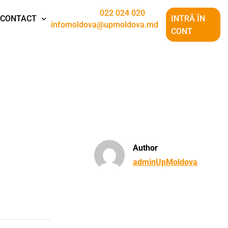
022 024 020
CONTACT
INTRĂ ÎN
infomoldova@upmoldova.md
CONT
Author
adminUpMoldova