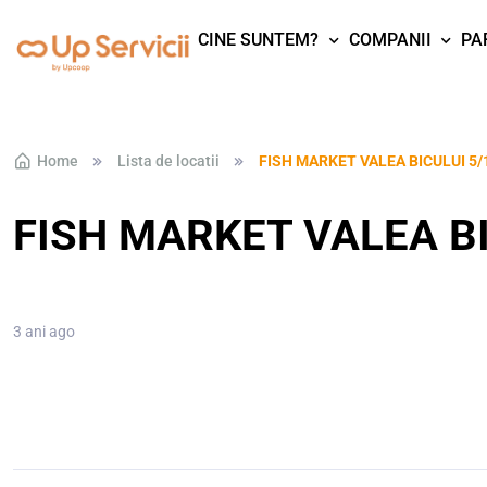
CINE SUNTEM?
COMPANII
PA
Skip to navigation
Skip to content
Home
Lista de locatii
FISH MARKET VALEA BICULUI 5/
FISH MARKET VALEA BI
3 ani ago