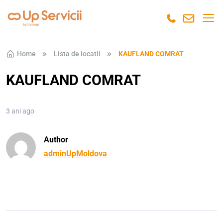
Skip to navigation
Skip to content
Home
Lista de locatii
KAUFLAND COMRAT
KAUFLAND COMRAT
3 ani ago
Author
adminUpMoldova