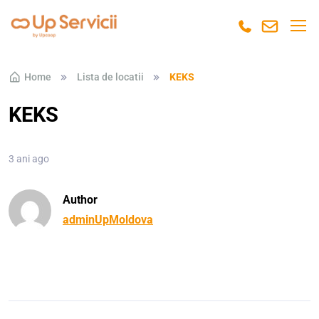
Skip to navigation
Skip to content
Home
Lista de locatii
KEKS
KEKS
3 ani ago
Author
adminUpMoldova