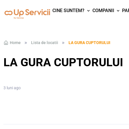
CINE SUNTEM?
COMPANII
PA
Skip to navigation
Skip to content
Home
Lista de locatii
LA GURA CUPTORULUI
LA GURA CUPTORULUI
3 luni ago