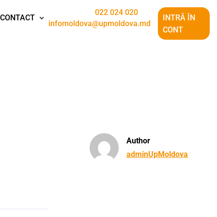
022 024 020
CONTACT
INTRĂ ÎN
infomoldova@upmoldova.md
CONT
Author
adminUpMoldova