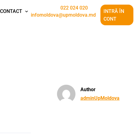
022 024 020
CONTACT
INTRĂ ÎN
infomoldova@upmoldova.md
CONT
Author
adminUpMoldova