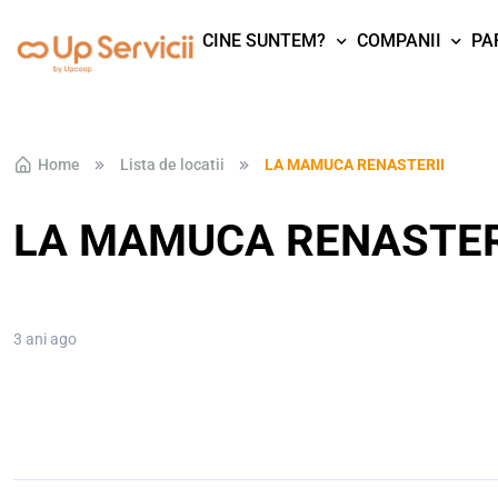
CINE SUNTEM?
COMPANII
PA
Skip to navigation
Skip to content
Home
Lista de locatii
LA MAMUCA RENASTERII
LA MAMUCA RENASTER
3 ani ago