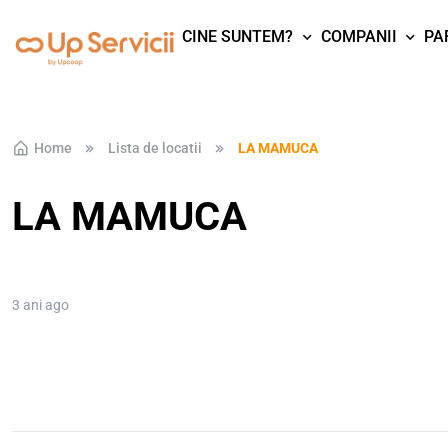
CINE SUNTEM?
COMPANII
PA
Skip to navigation
Skip to content
Home
Lista de locatii
LA MAMUCA
LA MAMUCA
3 ani ago