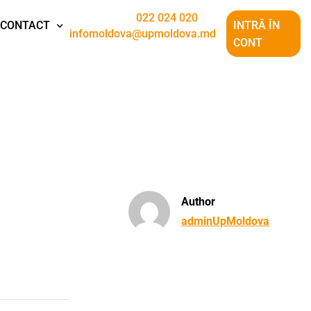
022 024 020
CONTACT
INTRĂ ÎN
infomoldova@upmoldova.md
CONT
Author
adminUpMoldova