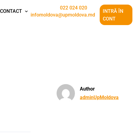
022 024 020
CONTACT
INTRĂ ÎN
infomoldova@upmoldova.md
CONT
Author
adminUpMoldova