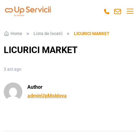
Skip to navigation
Skip to content
Home
Lista de locatii
LICURICI MARKET
LICURICI MARKET
3 ani ago
Author
adminUpMoldova