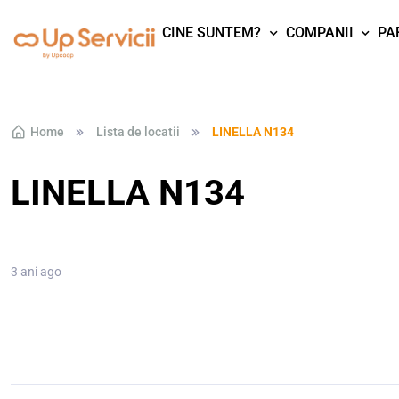
CINE SUNTEM?
COMPANII
PA
Skip to navigation
Skip to content
Home
Lista de locatii
LINELLA N134
LINELLA N134
3 ani ago