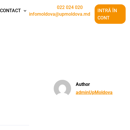
022 024 020
CONTACT
INTRĂ ÎN
infomoldova@upmoldova.md
CONT
Author
adminUpMoldova