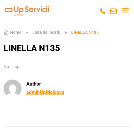
Skip to navigation
Skip to content
Home
Lista de locatii
LINELLA N135
LINELLA N135
3 ani ago
Author
adminUpMoldova