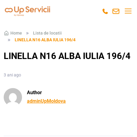
Skip to navigation
Skip to content
Home
Lista de locatii
LINELLA N16 ALBA IULIA 196/4
LINELLA N16 ALBA IULIA 196/4
3 ani ago
Author
adminUpMoldova