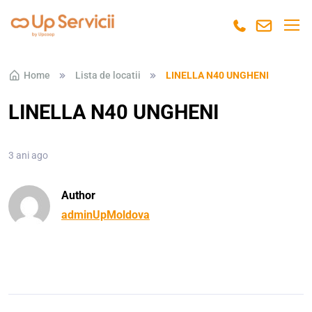
Skip to navigation
Skip to content
Home
Lista de locatii
LINELLA N40 UNGHENI
LINELLA N40 UNGHENI
3 ani ago
Author
adminUpMoldova