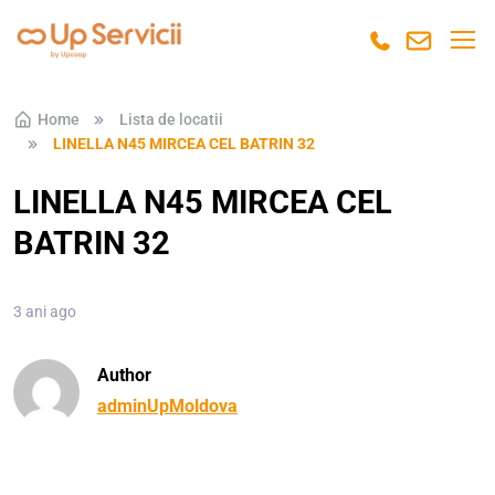
Skip to navigation
Skip to content
Home
Lista de locatii
LINELLA N45 MIRCEA CEL BATRIN 32
LINELLA N45 MIRCEA CEL
BATRIN 32
3 ani ago
Author
adminUpMoldova