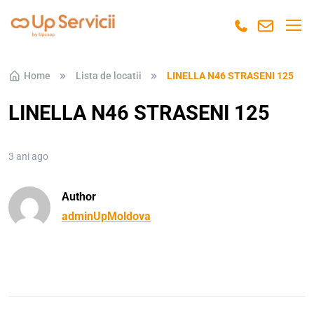
Skip to navigation
Skip to content
Home
Lista de locatii
LINELLA N46 STRASENI 125
LINELLA N46 STRASENI 125
3 ani ago
Author
adminUpMoldova