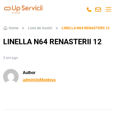
Skip to navigation
Skip to content
Home
Lista de locatii
LINELLA N64 RENASTERII 12
LINELLA N64 RENASTERII 12
3 ani ago
Author
adminUpMoldova