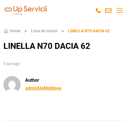
Skip to navigation
Skip to content
Home
Lista de locatii
LINELLA N70 DACIA 62
LINELLA N70 DACIA 62
3 ani ago
Author
adminUpMoldova