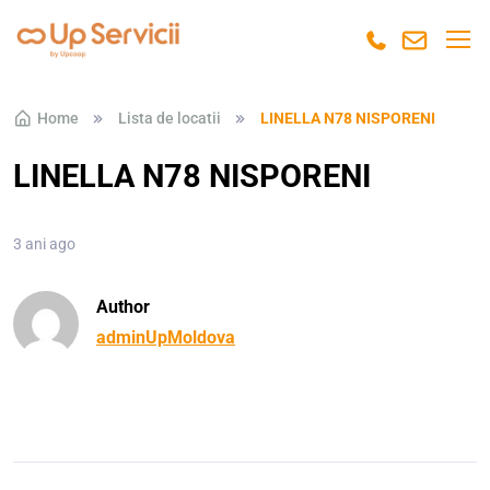
Skip to navigation
Skip to content
Home
Lista de locatii
LINELLA N78 NISPORENI
LINELLA N78 NISPORENI
3 ani ago
Author
adminUpMoldova