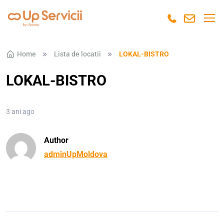
Skip to navigation
Skip to content
Home
Lista de locatii
LOKAL-BISTRO
LOKAL-BISTRO
3 ani ago
Author
adminUpMoldova