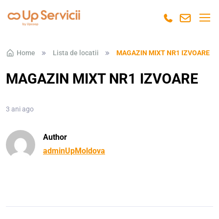
Skip to navigation
Skip to content
Home
Lista de locatii
MAGAZIN MIXT NR1 IZVOARE
MAGAZIN MIXT NR1 IZVOARE
3 ani ago
Author
adminUpMoldova