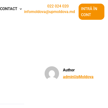
022 024 020
CONTACT
INTRĂ ÎN
infomoldova@upmoldova.md
CONT
Author
adminUpMoldova