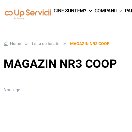
CINE SUNTEM?
COMPANII
PA
Skip to navigation
Skip to content
Home
Lista de locatii
MAGAZIN NR3 COOP
MAGAZIN NR3 COOP
3 ani ago