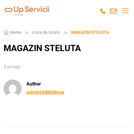
Skip to navigation
Skip to content
Home
Lista de locatii
MAGAZIN STELUTA
MAGAZIN STELUTA
3 ani ago
Author
adminUpMoldova