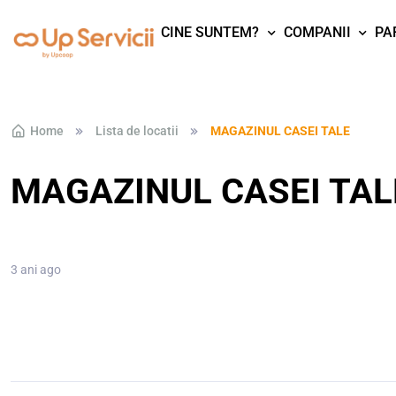
CINE SUNTEM?
COMPANII
PA
Skip to navigation
Skip to content
Home
Lista de locatii
MAGAZINUL CASEI TALE
MAGAZINUL CASEI TAL
3 ani ago