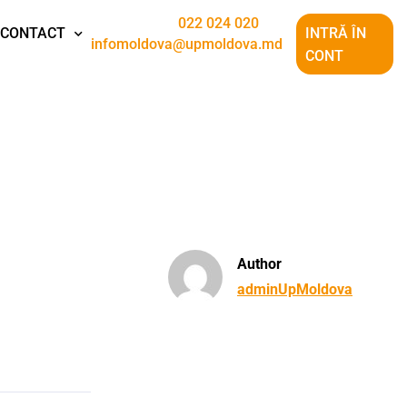
022 024 020
CONTACT
INTRĂ ÎN
infomoldova@upmoldova.md
CONT
Author
adminUpMoldova