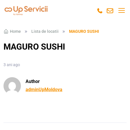
Skip to navigation
Skip to content
Home
Lista de locatii
MAGURO SUSHI
MAGURO SUSHI
3 ani ago
Author
adminUpMoldova