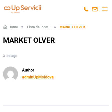
Skip to navigation
Skip to content
Home
Lista de locatii
MARKET OLVER
MARKET OLVER
3 ani ago
Author
adminUpMoldova