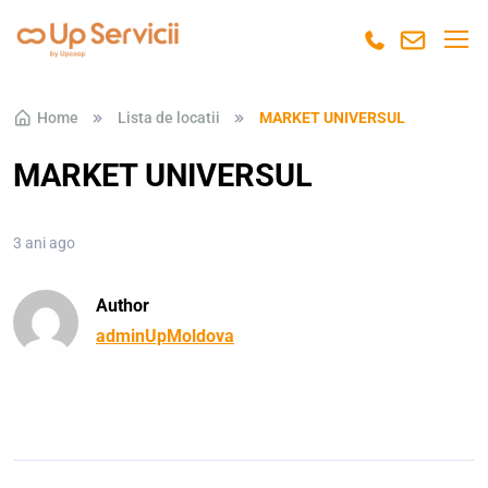
Skip to navigation
Skip to content
Home
Lista de locatii
MARKET UNIVERSUL
MARKET UNIVERSUL
3 ani ago
Author
adminUpMoldova