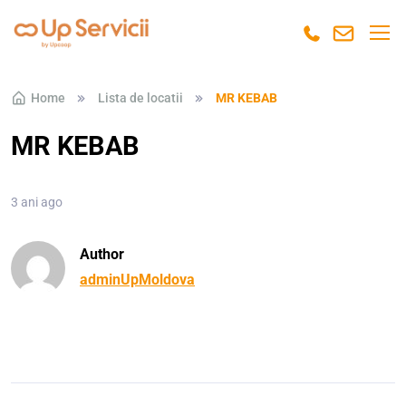
Skip to navigation
Skip to content
Home
Lista de locatii
MR KEBAB
MR KEBAB
3 ani ago
Author
adminUpMoldova