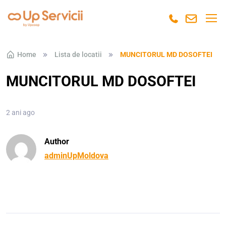
Skip to navigation
Skip to content
Home
Lista de locatii
MUNCITORUL MD DOSOFTEI
MUNCITORUL MD DOSOFTEI
2 ani ago
Author
adminUpMoldova