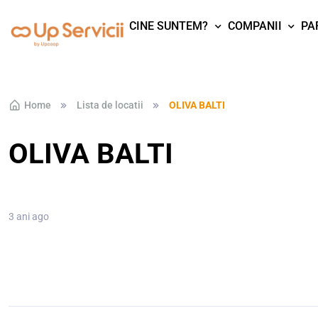
CINE SUNTEM?
COMPANII
PA
Skip to navigation
Skip to content
Home
Lista de locatii
OLIVA BALTI
OLIVA BALTI
3 ani ago