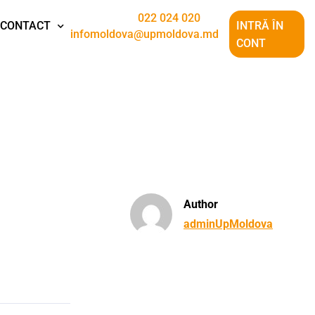
022 024 020
CONTACT
INTRĂ ÎN
infomoldova@upmoldova.md
CONT
Author
adminUpMoldova